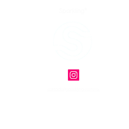
Sparkling®
trial
dad
contacto@sparkling.com.mx
Copyright © 2026 Sparkling | Quimlow S.A. de C.V. | Todos los derechos r
Aviso de privacidad
|
Preguntas Frecuentes