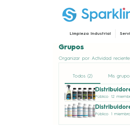
Limpieza Industrial
Serv
Grupos
Organizar por:
Actividad reciente
Todos (2)
Mis grupo
Distribuidor
Público
·
12 miemb
Distribuido
Público
·
1 miembr