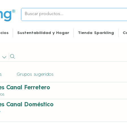
icios
Sustentabilidad y Hogar
Tienda Sparkling
C
s
Grupos sugeridos
es Canal Ferretero
ros
res Canal Doméstico
o