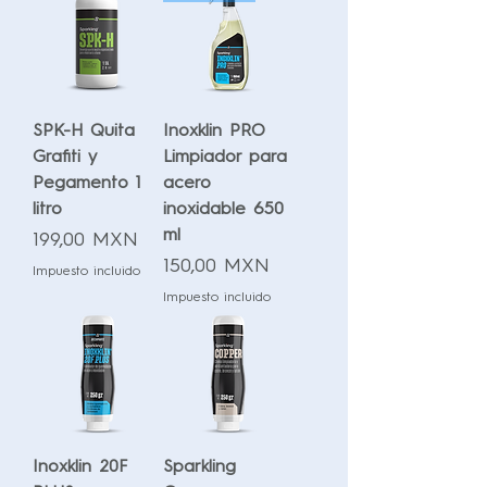
SPK-H Quita
Inoxklin PRO
Grafiti y
Limpiador para
Pegamento 1
acero
litro
inoxidable 650
ml
Precio
199,00 MXN
Precio
150,00 MXN
Impuesto incluido
Impuesto incluido
Inoxklin 20F
Sparkling