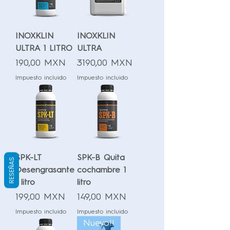
INOXKLIN
INOXKLIN
ULTRA 1 LITRO
ULTRA
Precio
Precio
190,00 MXN
3190,00 MXN
Impuesto incluido
Impuesto incluido
SPK-LT
SPK-B Quita
RESEÑAS
Desengrasante
cochambre 1
1 litro
litro
Precio
Precio
199,00 MXN
149,00 MXN
Impuesto incluido
Impuesto incluido
Nuevo!!