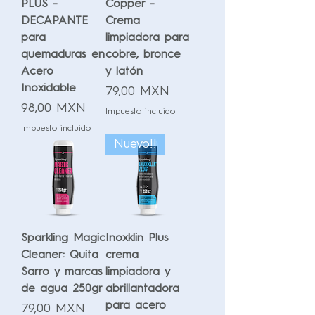
PLUS -
Copper -
DECAPANTE
Crema
para
limpiadora para
quemaduras en
cobre, bronce
Acero
y latón
Inoxidable
Precio
79,00 MXN
Precio
98,00 MXN
Impuesto incluido
Impuesto incluido
Nuevo!!
Sparkling Magic
Inoxklin Plus
Cleaner: Quita
crema
Sarro y marcas
limpiadora y
de agua 250gr
abrillantadora
para acero
Precio
79,00 MXN