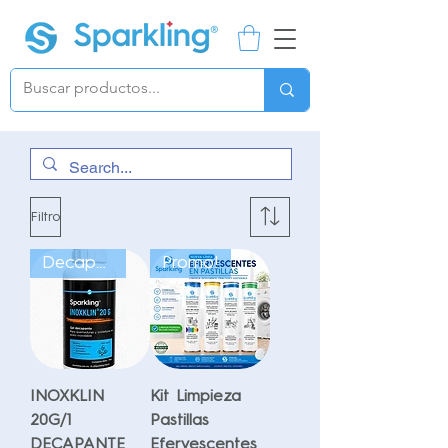
Filtro
Decapante
Promo!
INOXKLIN
Kit Limpieza
20G/1
Pastillas
DECAPANTE
Efervescentes