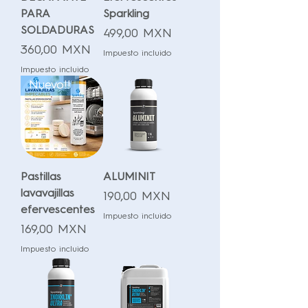
PARA
Sparkling
SOLDADURAS
Precio
499,00 MXN
Precio
360,00 MXN
Impuesto incluido
Impuesto incluido
Nuevo!!
Pastillas
ALUMINIT
lavavajillas
Precio
190,00 MXN
efervescentes
Impuesto incluido
Precio
169,00 MXN
Impuesto incluido