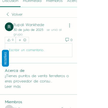
Discusión
Multimedia
Miembros
Acerca de
Volver
Rupali Wankhede
30 de julio de 2025
·
se unió al
grupo.
0
0
Escribir un comentario...
RESEÑAS
Acerca de
¿Tienes puntos de venta ferreteros o
eres proveedor de consu
...
Leer más
Miembros