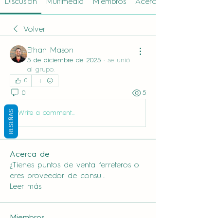
Discusión
Multimedia
Miembros
Acerca de
Volver
Ethan Mason
5 de diciembre de 2025
·
se unió
al grupo.
0
0
5
RESEÑAS
Write a comment...
Acerca de
¿Tienes puntos de venta ferreteros o
eres proveedor de consu
...
Leer más