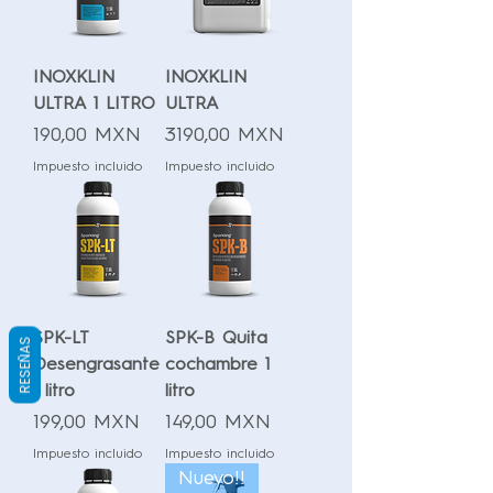
INOXKLIN
INOXKLIN
ULTRA 1 LITRO
ULTRA
Precio
Precio
190,00 MXN
3190,00 MXN
Impuesto incluido
Impuesto incluido
SPK-LT
SPK-B Quita
RESEÑAS
Desengrasante
cochambre 1
1 litro
litro
Precio
Precio
199,00 MXN
149,00 MXN
Impuesto incluido
Impuesto incluido
Nuevo!!