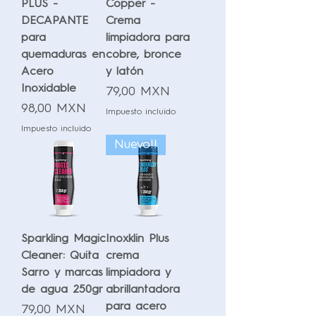
PLUS -
Copper -
DECAPANTE
Crema
para
limpiadora para
quemaduras en
cobre, bronce
Acero
y latón
Inoxidable
Precio
79,00 MXN
Precio
98,00 MXN
Impuesto incluido
Impuesto incluido
Nuevo!!
Sparkling Magic
Inoxklin Plus
Cleaner: Quita
crema
Sarro y marcas
limpiadora y
de agua 250gr
abrillantadora
para acero
Precio
79,00 MXN