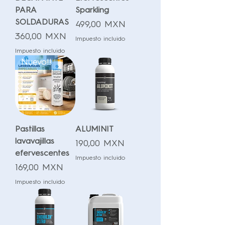
PARA
Sparkling
SOLDADURAS
Precio
499,00 MXN
Precio
360,00 MXN
Impuesto incluido
Impuesto incluido
Nuevo!!
Pastillas
ALUMINIT
lavavajillas
Precio
190,00 MXN
efervescentes
Impuesto incluido
Precio
169,00 MXN
Impuesto incluido