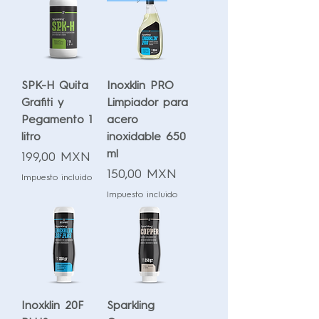
SPK-H Quita
Inoxklin PRO
Grafiti y
Limpiador para
Pegamento 1
acero
litro
inoxidable 650
ml
Precio
199,00 MXN
Precio
150,00 MXN
Impuesto incluido
Impuesto incluido
Inoxklin 20F
Sparkling