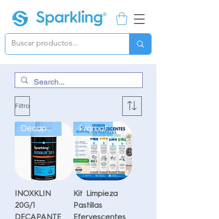
Filtro
Decapante
Promo!
INOXKLIN
Kit Limpieza
20G/1
Pastillas
DECAPANTE
Efervescentes