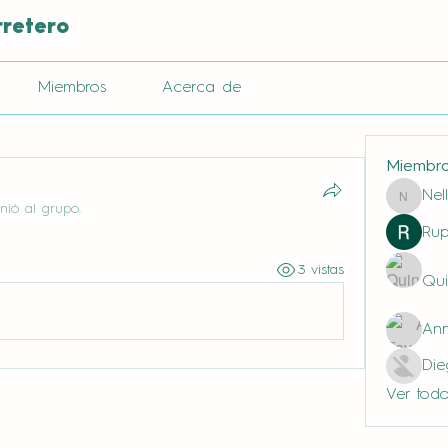
rretero
Miembros
Acerca de
Miembr
Nel
Nella
nió al grupo.
Rup
3 vistas
Qui
Ann
Di
Ver todo