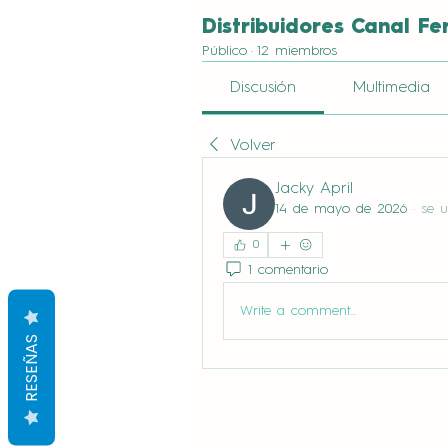
Distribuidores Canal Fe
Público
·
12 miembros
Discusión
Multimedia
Volver
Jacky April
14 de mayo de 2026
·
se u
0
1 comentario
Write a comment...
RESEÑAS