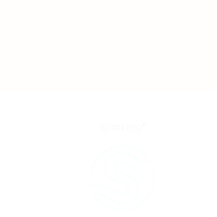
Sparkling®
trial
dad