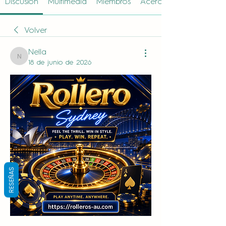
Discusión
Multimedia
Miembros
Acerca de
Volver
Nella
Nella
18 de junio de 2026
RESEÑAS