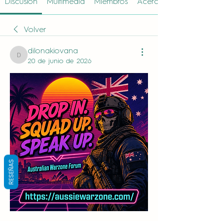
Discusión
Multimedia
Miembros
Acerca de
Volver
dilonakiovana
dilonakiovana
20 de junio de 2026
RESEÑAS