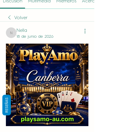
Discusión
Multimedia
Miembros
Acerca de
Volver
Nella
Nella
18 de junio de 2026
RESEÑAS