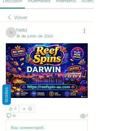
Discusión
Multimedia
Miembros
Acerca de
Volver
Nella
Nella
18 de junio de 2026
RESEÑAS
0
0
1
Ваш комментарий...