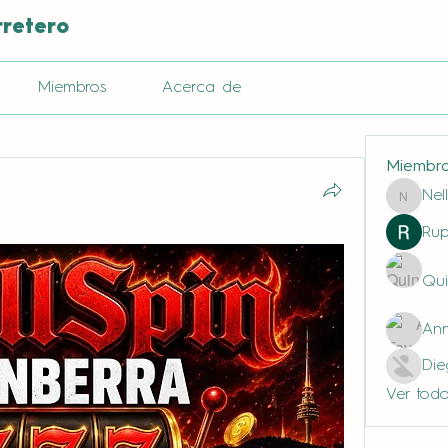
rretero
Miembros
Acerca de
Miembr
Nel
Nella
Rup
Qui
Ann
Di
Ver todo