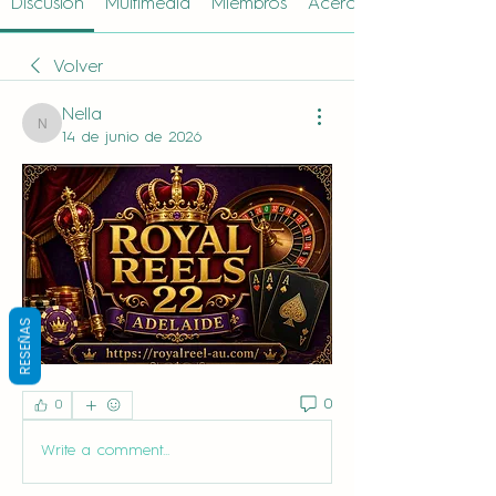
Discusión
Multimedia
Miembros
Acerca de
Volver
Nella
Nella
14 de junio de 2026
RESEÑAS
0
0
Write a comment...