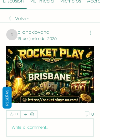
Discusión
Multimedia
Miembros
Acerca de
Volver
dilonakiovana
dilonakiovana
18 de junio de 2026
RESEÑAS
0
0
Write a comment...