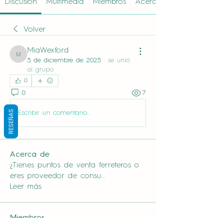
Discusión
Multimedia
Miembros
Acerca de
Volver
MiaWexford
MiaWexford
5 de diciembre de 2025
·
se unió
al grupo.
0
0
7
RESEÑAS
Escribir un comentario...
Acerca de
¿Tienes puntos de venta ferreteros o
eres proveedor de consu
...
Leer más