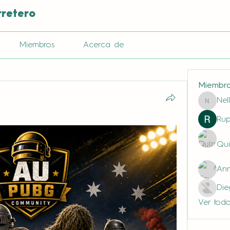
rretero
Miembros
Acerca de
Miembr
Nel
Nella
Rup
Qui
Ann
Di
Ver todo