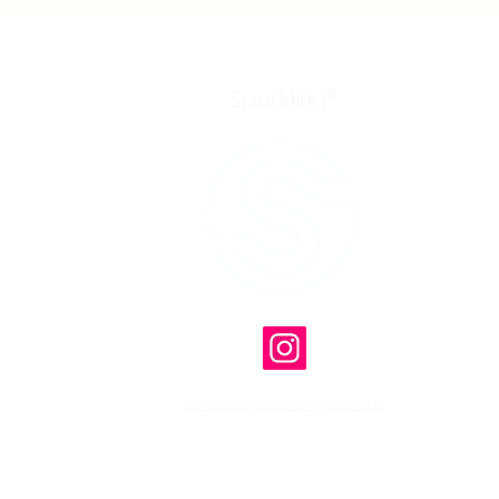
Sparkling®
trial
dad
contacto@sparkling.com.mx
Copyright © 2026 Sparkling | Quimlow S.A. de C.V. | Todos los derechos r
Aviso de privacidad
|
Preguntas Frecuentes