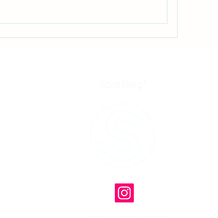
Sparkling®
trial
dad
contacto@sparkling.com.mx