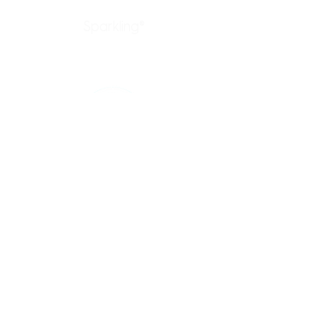
Sparkling®
Productos
Enlaces rápidos
contacto@sparkling.com.mx
Limpieza Industrial
Sustentabilidad