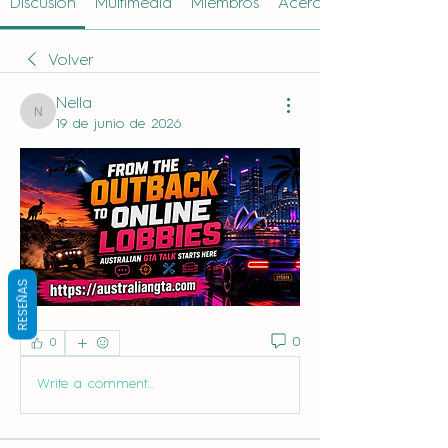
Discusión
Multimedia
Miembros
Acerca de
Volver
Nella
Nella
19 de junio de 2026
RESEÑAS
0
0
Write a comment...